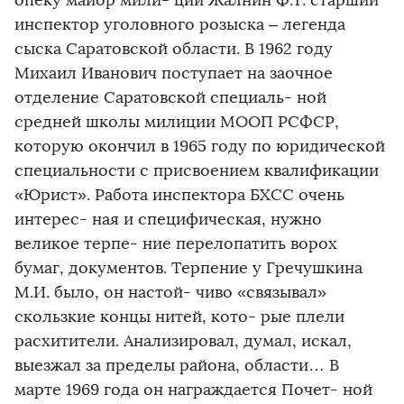
опеку майор мили- ции Жалнин Ф.Т. старший
инспектор уголовного розыска – легенда
сыска Саратовской области. В 1962 году
Михаил Иванович поступает на заочное
отделение Саратовской специаль- ной
средней школы милиции МООП РСФСР,
которую окончил в 1965 году по юридической
специальности с присвоением квалификации
«Юрист». Работа инспектора БХСС очень
интерес- ная и специфическая, нужно
великое терпе- ние перелопатить ворох
бумаг, документов. Терпение у Гречушкина
М.И. было, он настой- чиво «связывал»
скользкие концы нитей, кото- рые плели
расхитители. Анализировал, думал, искал,
выезжал за пределы района, области… В
марте 1969 года он награждается Почет- ной