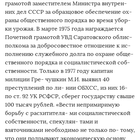
грамотой заместителем Министра внутрен-
них дел СССР за образцовое обеспечение ох-
раны общественного порядка во время убор-
ки урожая. В марте 1975 года награждается
Почетной грамотой УВД Саратовского облис-
полкома за добросовестное отношение к ис-
полнению служебного долга по охране обще-
ственного порядка и социалистической соб-
ственности. Только в 1977 году капитан
милиции Гре- чушкин М.И. выявил 40
преступлений по ли- нии ОБХСС, из них 16-
по ст. 92 УК РСФСР, сберег государству свыше
100 тысяч рублей. «Вести непримиримую
борьбу с расхитителя- ми социалистической
собственности, спекулян- тами и
взяточниками необходимо не только по- тому,
что они подрывают экономическую основу