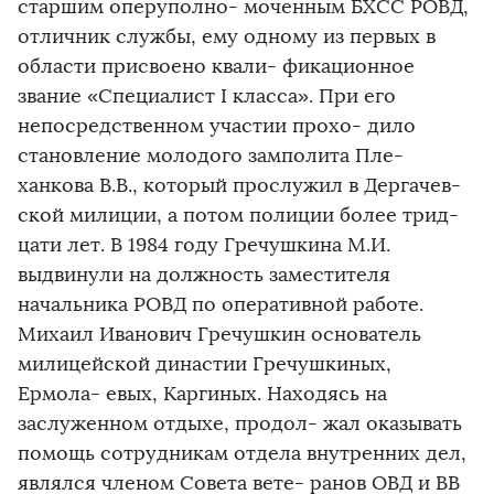
старшим оперуполно- моченным БХСС РОВД,
отличник службы, ему одному из первых в
области присвоено квали- фикационное
звание «Специалист I класса». При его
непосредственном участии прохо- дило
становление молодого замполита Пле-
ханкова В.В., который прослужил в Дергачев-
ской милиции, а потом полиции более трид-
цати лет. В 1984 году Гречушкина М.И.
выдвинули на должность заместителя
начальника РОВД по оперативной работе.
Михаил Иванович Гречушкин основатель
милицейской династии Гречушкиных,
Ермола- евых, Каргиных. Находясь на
заслуженном отдыхе, продол- жал оказывать
помощь сотрудникам отдела внутренних дел,
являлся членом Совета вете- ранов ОВД и ВВ