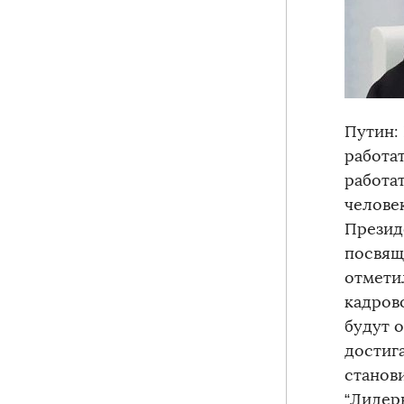
Путин:
работа
работа
человек
Презид
посвящ
отмети
кадров
будут 
достиг
станов
“Лидер