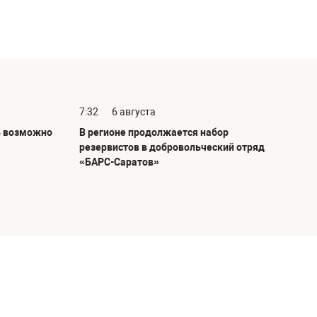
7:32
6 августа
ь возможно
В регионе продолжается набор
резервистов в добровольческий отряд
«БАРС-Саратов»