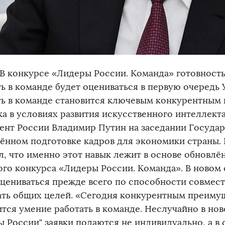
 В конкурсе «Лидеры России. Команда» готовность
ть в команде будет оцениваться в первую очередь
ть в команде становится ключевым конкурентным
а в условиях развития искусственного интеллекта
ент России Владимир Путин на заседании Государ
ённом подготовке кадров для экономики страны. 
л, что именно этот навык лежит в основе обновлё
ого конкурса «Лидеры России. Команда». В новом 
оцениваться прежде всего по способности совмест
ать общих целей. «Сегодня конкурентным преиму
ится умение работать в команде. Неслучайно в но
ы России” заявки подаются не индивидуально, а в