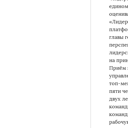
едином
оценив
«Лидер
платфо
главы г
перспе
лидерс
на при
Приём 
управл
топ-ме
пяти че
двух ле
команд
команд
рабочу