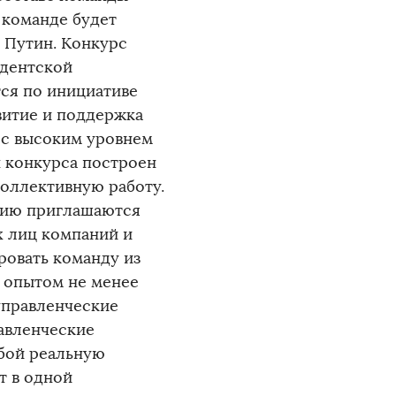
 команде будет
 Путин. Конкурс
идентской
ся по инициативе
звитие и поддержка
 с высоким уровнем
 конкурса построен
оллективную работу.
стию приглашаются
х лиц компаний и
ровать команду из
м опытом не менее
 управленческие
авленческие
обой реальную
т в одной