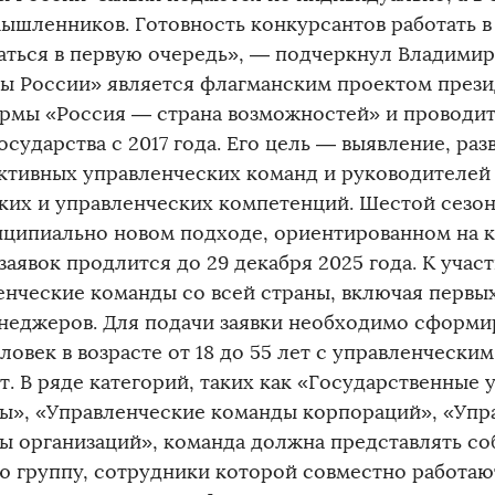
ышленников. Готовность конкурсантов работать в
аться в первую очередь», — подчеркнул Владимир
ы России» является флагманским проектом през
рмы «Россия — страна возможностей» и проводит
осударства с 2017 года. Его цель — выявление, ра
ктивных управленческих команд и руководителей
ких и управленческих компетенций. Шестой сезон
нципиально новом подходе, ориентированном на к
заявок продлится до 29 декабря 2025 года. К уча
енческие команды со всей страны, включая первы
неджеров. Для подачи заявки необходимо сформи
ловек в возрасте от 18 до 55 лет с управленчески
т. В ряде категорий, таких как «Государственные
ы», «Управленческие команды корпораций», «Упр
ы организаций», команда должна представлять с
ю группу, сотрудники которой совместно работаю