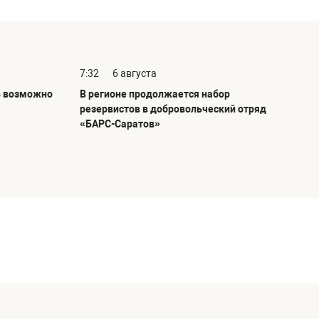
7:32
6 августа
ь возможно
В регионе продолжается набор
резервистов в добровольческий отряд
«БАРС-Саратов»