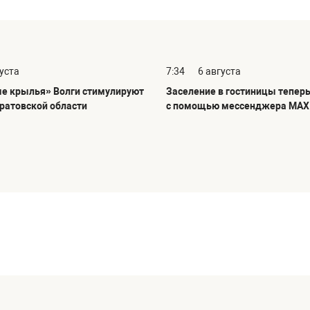
густа
7:34
6 августа
е крылья» Волги стимулируют
Заселение в гостиницы тепер
аратовской области
с помощью мессенджера MAX